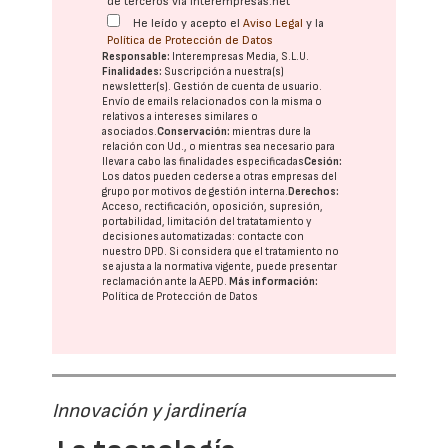
de terceros vía interempresas.net
He leído y acepto el
Aviso Legal
y la
Política de Protección de Datos
Responsable:
Interempresas Media, S.L.U.
Finalidades:
Suscripción a nuestra(s)
newsletter(s). Gestión de cuenta de usuario.
Envío de emails relacionados con la misma o
relativos a intereses similares o
asociados.
Conservación:
mientras dure la
relación con Ud., o mientras sea necesario para
llevar a cabo las finalidades especificadas
Cesión:
Los datos pueden cederse a otras
empresas del
grupo
por motivos de gestión interna.
Derechos:
Acceso, rectificación, oposición, supresión,
portabilidad, limitación del tratatamiento y
decisiones automatizadas:
contacte con
nuestro DPD
. Si considera que el tratamiento no
se ajusta a la normativa vigente, puede presentar
reclamación ante la
AEPD
.
Más información:
Política de Protección de Datos
Innovación y jardinería