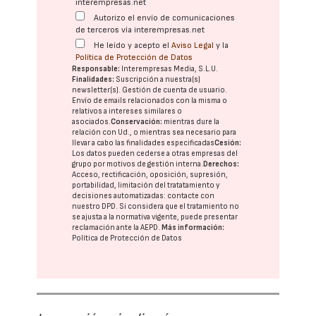
interempresas.net
Autorizo el envío de comunicaciones
de terceros vía interempresas.net
He leído y acepto el
Aviso Legal
y la
Política de Protección de Datos
Responsable:
Interempresas Media, S.L.U.
Finalidades:
Suscripción a nuestra(s)
newsletter(s). Gestión de cuenta de usuario.
Envío de emails relacionados con la misma o
relativos a intereses similares o
asociados.
Conservación:
mientras dure la
relación con Ud., o mientras sea necesario para
llevar a cabo las finalidades especificadas
Cesión:
Los datos pueden cederse a otras
empresas del
grupo
por motivos de gestión interna.
Derechos:
Acceso, rectificación, oposición, supresión,
portabilidad, limitación del tratatamiento y
decisiones automatizadas:
contacte con
nuestro DPD
. Si considera que el tratamiento no
se ajusta a la normativa vigente, puede presentar
reclamación ante la
AEPD
.
Más información:
Política de Protección de Datos