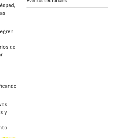
Eventos sectoriales
césped,
tas
tegren
rios de
ar
ficando
evos
s y
nto.