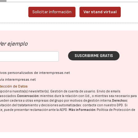
Solicitar información
Ver stand virtual
Ver ejemplo
SUSCRIBIRME GRATIS
22/07/2026
29/07/2026
ativos personalizados de interempresas.net
vía interempresas.net
otección de Datos
pción a nuestra(s) newsletter(s). Gestión de cuenta de usuario. Envío de emails
o asociados.
Conservación:
mientras dure la relación con Ud., o mientras sea necesario para
ueden cederse a otras
empresas del grupo
por motivos de gestión interna.
Derechos:
imitación del tratatamiento y decisiones automatizadas:
contacte con nuestro DPD
. Si
nte, puede presentar reclamación ante la
AEPD
.
Más información:
Política de Protección de