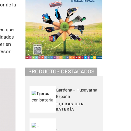
or de la
tes que
idades
er en
fesor
PRODUCTOS DESTACADOS
Gardena - Husqvarna
España
TIJERAS CON
BATERÍA
...