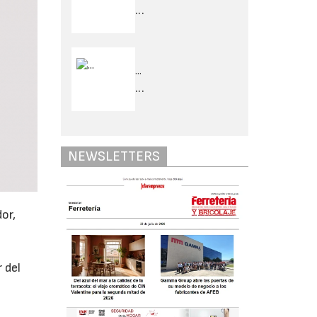
...
...
...
NEWSLETTERS
or,
 del