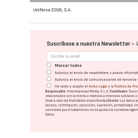
Unifersa 2006, S.A.
Suscríbase a nuestra Newsletter -
Marcar todos
Autorizo el envío de newsletters y avisos inform
Autorizo el envío de comunicaciones de terceros 
He leído y acepto el
Aviso Legal
y la
Política de Pr
Responsable:
Interempresas Media, S.L.U.
Finalidades:
Suscri
relacionados con la misma o relativos a intereses similares 
llevar a cabo las finalidades especificadas
Cesión:
Los datos p
Acceso, rectificación, oposición, supresión, portabilidad, l
considera que el tratamiento no se ajusta a la normativa vige
Datos