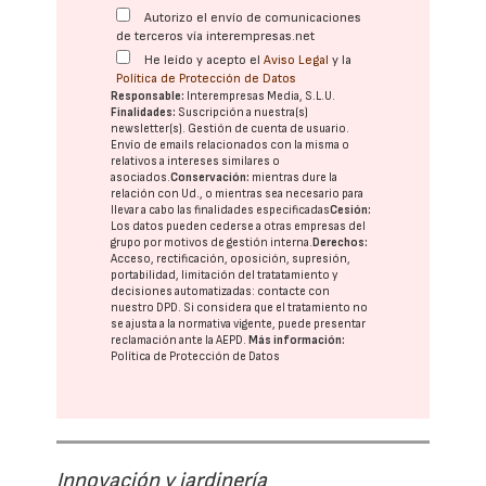
Autorizo el envío de comunicaciones
de terceros vía interempresas.net
He leído y acepto el
Aviso Legal
y la
Política de Protección de Datos
Responsable:
Interempresas Media, S.L.U.
Finalidades:
Suscripción a nuestra(s)
newsletter(s). Gestión de cuenta de usuario.
Envío de emails relacionados con la misma o
relativos a intereses similares o
asociados.
Conservación:
mientras dure la
relación con Ud., o mientras sea necesario para
llevar a cabo las finalidades especificadas
Cesión:
Los datos pueden cederse a otras
empresas del
grupo
por motivos de gestión interna.
Derechos:
Acceso, rectificación, oposición, supresión,
portabilidad, limitación del tratatamiento y
decisiones automatizadas:
contacte con
nuestro DPD
. Si considera que el tratamiento no
se ajusta a la normativa vigente, puede presentar
reclamación ante la
AEPD
.
Más información:
Política de Protección de Datos
Innovación y jardinería