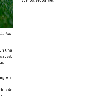
Eventos sectoriales
mientas
 En una
césped,
tas
tegren
rios de
ar