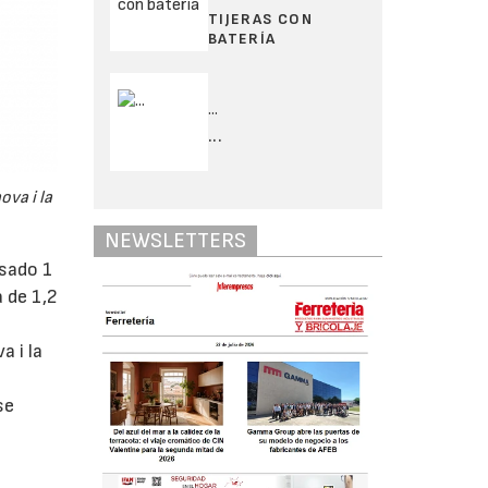
TIJERAS CON
BATERÍA
...
...
ova i la
NEWSLETTERS
asado 1
 de 1,2
a i la
se
s