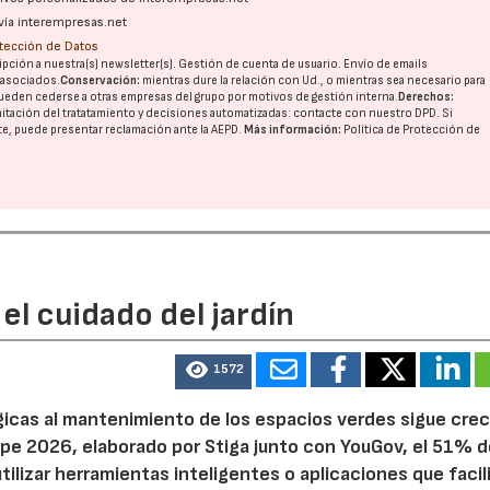
vía interempresas.net
otección de Datos
pción a nuestra(s) newsletter(s). Gestión de cuenta de usuario. Envío de emails
o asociados.
Conservación:
mientras dure la relación con Ud., o mientras sea necesario para
ueden cederse a otras
empresas del grupo
por motivos de gestión interna.
Derechos:
imitación del tratatamiento y decisiones automatizadas:
contacte con nuestro DPD
. Si
nte, puede presentar reclamación ante la
AEPD
.
Más información:
Política de Protección de
el cuidado del jardín
1572
ógicas al mantenimiento de los espacios verdes sigue cre
pe 2026, elaborado por Stiga junto con YouGov, el 51% d
tilizar herramientas inteligentes o aplicaciones que facil