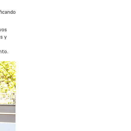
ficando
evos
s y
nto.