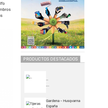
lfo
embros
us
PRODUCTOS DESTACADOS
...
...
Gardena - Husqvarna
España