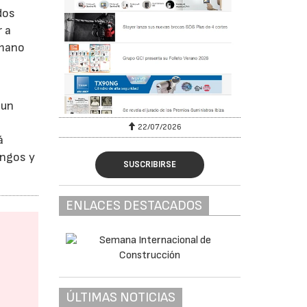
dos
r a
umano
 un
a
22/07/2026
á
ingos y
SUSCRIBIRSE
ENLACES DESTACADOS
ÚLTIMAS NOTICIAS