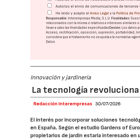
Autorizo el envío de comunicaciones de terceros 
He leído y acepto el
Aviso Legal
y la
Política de Pr
Responsable:
Interempresas Media, S.L.U.
Finalidades:
Suscri
relacionados con la misma o relativos a intereses similares 
llevar a cabo las finalidades especificadas
Cesión:
Los datos p
Acceso, rectificación, oposición, supresión, portabilidad, l
considera que el tratamiento no se ajusta a la normativa vige
Datos
Innovación y jardinería
La tecnología revoluciona 
Redacción Interempresas
30/07/2026
El interés por incorporar soluciones tecnol
en España. Según el estudio Gardens of Euro
propietarios de jardín estaría interesado en u