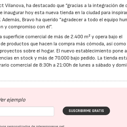
t Vilanova, ha destacado que “gracias a la integración de 
inaugurar hoy esta nueva tienda en la ciudad para inspira
. Además, Bravo ha querido “agradecer a todo el equipo h
ón y compromiso con él”.
na superficie comercial de más de 2.400 m² y opera bajo el
 de productos que hacen la compra más cómoda, así como
 proyectos sobre el hogar. El nuevo establecimiento pone 
22/07/2026
29/07/2026
encias en stock y más de 70.000 bajo pedido. La tienda est
orario comercial de 8:30h a 21:00h de lunes a sábado y dom
Ver ejemplo
SUSCRIBIRME GRATIS
ativos personalizados de interempresas.net