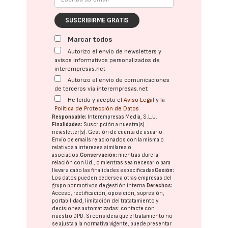
SUSCRIBIRME GRATIS
Marcar todos
Autorizo el envío de newsletters y
avisos informativos personalizados de
interempresas.net
Autorizo el envío de comunicaciones
de terceros vía interempresas.net
He leído y acepto el
Aviso Legal
y la
Política de Protección de Datos
Responsable:
Interempresas Media, S.L.U.
Finalidades:
Suscripción a nuestra(s)
newsletter(s). Gestión de cuenta de usuario.
Envío de emails relacionados con la misma o
relativos a intereses similares o
asociados.
Conservación:
mientras dure la
relación con Ud., o mientras sea necesario para
llevar a cabo las finalidades especificadas
Cesión:
Los datos pueden cederse a otras
empresas del
grupo
por motivos de gestión interna.
Derechos:
Acceso, rectificación, oposición, supresión,
portabilidad, limitación del tratatamiento y
decisiones automatizadas:
contacte con
nuestro DPD
. Si considera que el tratamiento no
se ajusta a la normativa vigente, puede presentar