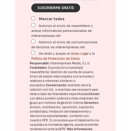
SUSCRIBIRME GRATIS
Marcar todos
Autorizo el envío de newsletters y
avisos informativos personalizados de
interempresas.net
Autorizo el envío de comunicaciones
de terceros vía interempresas.net
He leído y acepto el
Aviso Legal
y la
Política de Protección de Datos
Responsable:
Interempresas Media, S.L.U.
Finalidades:
Suscripción a nuestra(s)
newsletter(s). Gestión de cuenta de usuario.
Envío de emails relacionados con la misma o
relativos a intereses similares o
asociados.
Conservación:
mientras dure la
relación con Ud., o mientras sea necesario para
llevar a cabo las finalidades especificadas
Cesión:
Los datos pueden cederse a otras
empresas del
grupo
por motivos de gestión interna.
Derechos:
Acceso, rectificación, oposición, supresión,
portabilidad, limitación del tratatamiento y
decisiones automatizadas:
contacte con
nuestro DPD
. Si considera que el tratamiento no
se ajusta a la normativa vigente, puede presentar
reclamación ante la
AEPD
.
Más información: