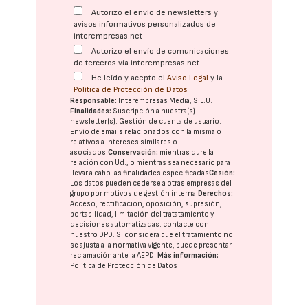
Autorizo el envío de newsletters y
avisos informativos personalizados de
interempresas.net
Autorizo el envío de comunicaciones
de terceros vía interempresas.net
He leído y acepto el
Aviso Legal
y la
Política de Protección de Datos
Responsable:
Interempresas Media, S.L.U.
Finalidades:
Suscripción a nuestra(s)
newsletter(s). Gestión de cuenta de usuario.
Envío de emails relacionados con la misma o
relativos a intereses similares o
asociados.
Conservación:
mientras dure la
relación con Ud., o mientras sea necesario para
llevar a cabo las finalidades especificadas
Cesión:
Los datos pueden cederse a otras
empresas del
grupo
por motivos de gestión interna.
Derechos:
Acceso, rectificación, oposición, supresión,
portabilidad, limitación del tratatamiento y
decisiones automatizadas:
contacte con
nuestro DPD
. Si considera que el tratamiento no
se ajusta a la normativa vigente, puede presentar
reclamación ante la
AEPD
.
Más información:
Política de Protección de Datos