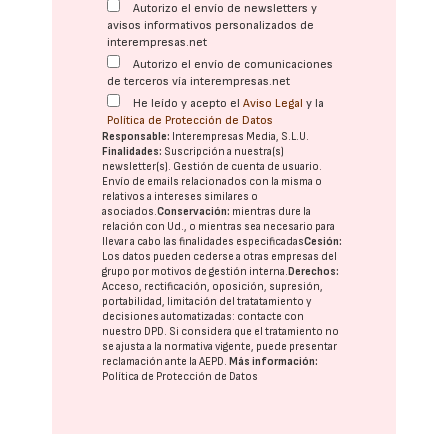
Autorizo el envío de newsletters y
avisos informativos personalizados de
interempresas.net
Autorizo el envío de comunicaciones
de terceros vía interempresas.net
He leído y acepto el
Aviso Legal
y la
Política de Protección de Datos
Responsable:
Interempresas Media, S.L.U.
Finalidades:
Suscripción a nuestra(s)
newsletter(s). Gestión de cuenta de usuario.
Envío de emails relacionados con la misma o
relativos a intereses similares o
asociados.
Conservación:
mientras dure la
relación con Ud., o mientras sea necesario para
llevar a cabo las finalidades especificadas
Cesión:
Los datos pueden cederse a otras
empresas del
grupo
por motivos de gestión interna.
Derechos:
Acceso, rectificación, oposición, supresión,
portabilidad, limitación del tratatamiento y
decisiones automatizadas:
contacte con
nuestro DPD
. Si considera que el tratamiento no
se ajusta a la normativa vigente, puede presentar
reclamación ante la
AEPD
.
Más información:
Política de Protección de Datos