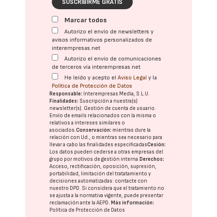
SUSCRIBIRME GRATIS
Marcar todos
Autorizo el envío de newsletters y
avisos informativos personalizados de
interempresas.net
Autorizo el envío de comunicaciones
de terceros vía interempresas.net
He leído y acepto el
Aviso Legal
y la
Política de Protección de Datos
Responsable:
Interempresas Media, S.L.U.
Finalidades:
Suscripción a nuestra(s)
newsletter(s). Gestión de cuenta de usuario.
Envío de emails relacionados con la misma o
relativos a intereses similares o
asociados.
Conservación:
mientras dure la
relación con Ud., o mientras sea necesario para
llevar a cabo las finalidades especificadas
Cesión:
Los datos pueden cederse a otras
empresas del
grupo
por motivos de gestión interna.
Derechos:
Acceso, rectificación, oposición, supresión,
portabilidad, limitación del tratatamiento y
decisiones automatizadas:
contacte con
nuestro DPD
. Si considera que el tratamiento no
se ajusta a la normativa vigente, puede presentar
reclamación ante la
AEPD
.
Más información:
Política de Protección de Datos