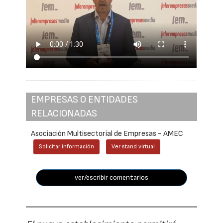
EMPRESAS O ENTIDADES
RELACIONADAS
Asociación Multisectorial de Empresas - AMEC
Solicitar información
Ver stand virtual
ver/escribir comentarios