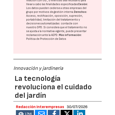
relación con Ud., o mientras sea necesario para
llevar a cabo las finalidades especificadas
Cesión:
Los datos pueden cederse a otras
empresas del
grupo
por motivos de gestión interna.
Derechos:
Acceso, rectificación, oposición, supresión,
portabilidad, limitación del tratatamiento y
decisiones automatizadas:
contacte con
nuestro DPD
. Si considera que el tratamiento no
se ajusta a la normativa vigente, puede presentar
reclamación ante la
AEPD
.
Más información:
Política de Protección de Datos
Innovación y jardinería
La tecnología
revoluciona el cuidado
del jardín
Redacción Interempresas
30/07/2026
1746