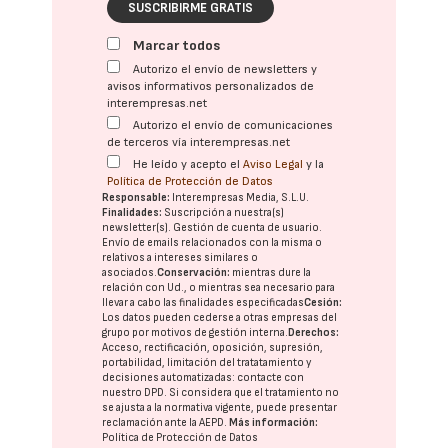
SUSCRIBIRME GRATIS
Marcar todos
Autorizo el envío de newsletters y
avisos informativos personalizados de
interempresas.net
Autorizo el envío de comunicaciones
de terceros vía interempresas.net
He leído y acepto el
Aviso Legal
y la
Política de Protección de Datos
Responsable:
Interempresas Media, S.L.U.
Finalidades:
Suscripción a nuestra(s)
newsletter(s). Gestión de cuenta de usuario.
Envío de emails relacionados con la misma o
relativos a intereses similares o
asociados.
Conservación:
mientras dure la
relación con Ud., o mientras sea necesario para
llevar a cabo las finalidades especificadas
Cesión:
Los datos pueden cederse a otras
empresas del
grupo
por motivos de gestión interna.
Derechos:
Acceso, rectificación, oposición, supresión,
portabilidad, limitación del tratatamiento y
decisiones automatizadas:
contacte con
nuestro DPD
. Si considera que el tratamiento no
se ajusta a la normativa vigente, puede presentar
reclamación ante la
AEPD
.
Más información:
Política de Protección de Datos