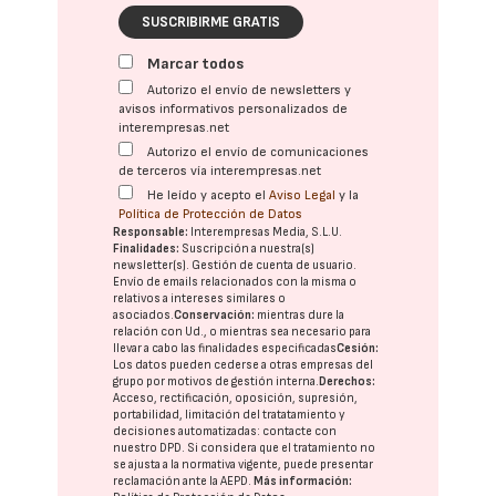
SUSCRIBIRME GRATIS
Marcar todos
Autorizo el envío de newsletters y
avisos informativos personalizados de
interempresas.net
Autorizo el envío de comunicaciones
de terceros vía interempresas.net
He leído y acepto el
Aviso Legal
y la
Política de Protección de Datos
Responsable:
Interempresas Media, S.L.U.
Finalidades:
Suscripción a nuestra(s)
newsletter(s). Gestión de cuenta de usuario.
Envío de emails relacionados con la misma o
relativos a intereses similares o
asociados.
Conservación:
mientras dure la
relación con Ud., o mientras sea necesario para
llevar a cabo las finalidades especificadas
Cesión:
Los datos pueden cederse a otras
empresas del
grupo
por motivos de gestión interna.
Derechos:
Acceso, rectificación, oposición, supresión,
portabilidad, limitación del tratatamiento y
decisiones automatizadas:
contacte con
nuestro DPD
. Si considera que el tratamiento no
se ajusta a la normativa vigente, puede presentar
reclamación ante la
AEPD
.
Más información: