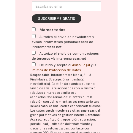
SUSCRIBIRME GRATIS
Marcar todos
Autorizo el envío de newsletters y
avisos informativos personalizados de
interempresas.net
Autorizo el envío de comunicaciones
de terceros vía interempresas.net
He leído y acepto el
Aviso Legal
y la
Política de Protección de Datos
Responsable:
Interempresas Media, S.L.U.
Finalidades:
Suscripción a nuestra(s)
newsletter(s). Gestión de cuenta de usuario.
Envío de emails relacionados con la misma o
relativos a intereses similares o
asociados.
Conservación:
mientras dure la
relación con Ud., o mientras sea necesario para
llevar a cabo las finalidades especificadas
Cesión:
Los datos pueden cederse a otras
empresas del
grupo
por motivos de gestión interna.
Derechos:
Acceso, rectificación, oposición, supresión,
portabilidad, limitación del tratatamiento y
decisiones automatizadas:
contacte con
nuestro DPD
. Si considera que el tratamiento no