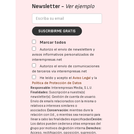
Newsletter -
Ver ejemplo
SUSCRIBIRME GRATIS
Marcar todos
Autorizo el envío de newsletters y
avisos informativos personalizados de
interempresas.net
Autorizo el envío de comunicaciones
de terceros vía interempresas.net
He leído y acepto el
Aviso Legal
y la
Política de Protección de Datos
Responsable:
Interempresas Media, S.L.U.
Finalidades:
Suscripción a nuestra(s)
newsletter(s). Gestión de cuenta de usuario.
Envío de emails relacionados con la misma o
relativos a intereses similares o
asociados.
Conservación:
mientras dure la
relación con Ud., o mientras sea necesario para
llevar a cabo las finalidades especificadas
Cesión:
Los datos pueden cederse a otras
empresas del
grupo
por motivos de gestión interna.
Derechos:
Acceso, rectificación, oposición, supresión,