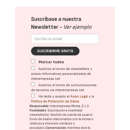
Suscríbase a nuestra
Newsletter -
Ver ejemplo
SUSCRIBIRME GRATIS
Marcar todos
Autorizo el envío de newsletters y
avisos informativos personalizados de
interempresas.net
Autorizo el envío de comunicaciones
de terceros vía interempresas.net
He leído y acepto el
Aviso Legal
y la
Política de Protección de Datos
Responsable:
Interempresas Media, S.L.U.
Finalidades:
Suscripción a nuestra(s)
newsletter(s). Gestión de cuenta de usuario.
Envío de emails relacionados con la misma o
relativos a intereses similares o
asociados.
Conservación:
mientras dure la