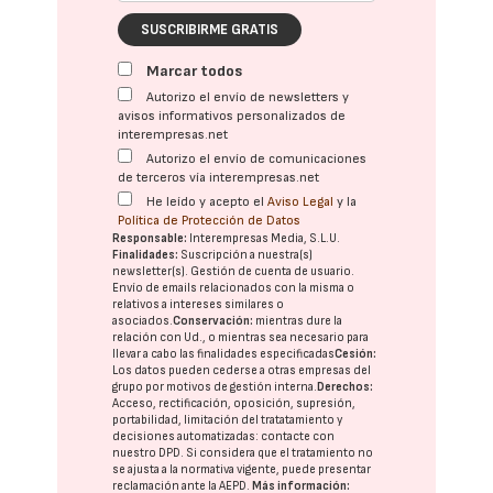
SUSCRIBIRME GRATIS
Marcar todos
Autorizo el envío de newsletters y
avisos informativos personalizados de
interempresas.net
Autorizo el envío de comunicaciones
de terceros vía interempresas.net
He leído y acepto el
Aviso Legal
y la
Política de Protección de Datos
Responsable:
Interempresas Media, S.L.U.
Finalidades:
Suscripción a nuestra(s)
newsletter(s). Gestión de cuenta de usuario.
Envío de emails relacionados con la misma o
relativos a intereses similares o
asociados.
Conservación:
mientras dure la
relación con Ud., o mientras sea necesario para
llevar a cabo las finalidades especificadas
Cesión:
Los datos pueden cederse a otras
empresas del
grupo
por motivos de gestión interna.
Derechos:
Acceso, rectificación, oposición, supresión,
portabilidad, limitación del tratatamiento y
decisiones automatizadas:
contacte con
nuestro DPD
. Si considera que el tratamiento no
se ajusta a la normativa vigente, puede presentar
reclamación ante la
AEPD
.
Más información: