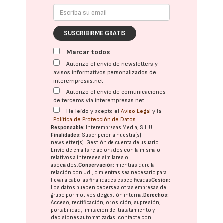
SUSCRIBIRME GRATIS
Marcar todos
Autorizo el envío de newsletters y
avisos informativos personalizados de
interempresas.net
Autorizo el envío de comunicaciones
de terceros vía interempresas.net
He leído y acepto el
Aviso Legal
y la
Política de Protección de Datos
Responsable:
Interempresas Media, S.L.U.
Finalidades:
Suscripción a nuestra(s)
newsletter(s). Gestión de cuenta de usuario.
Envío de emails relacionados con la misma o
relativos a intereses similares o
asociados.
Conservación:
mientras dure la
relación con Ud., o mientras sea necesario para
llevar a cabo las finalidades especificadas
Cesión:
Los datos pueden cederse a otras
empresas del
grupo
por motivos de gestión interna.
Derechos:
Acceso, rectificación, oposición, supresión,
portabilidad, limitación del tratatamiento y
decisiones automatizadas:
contacte con