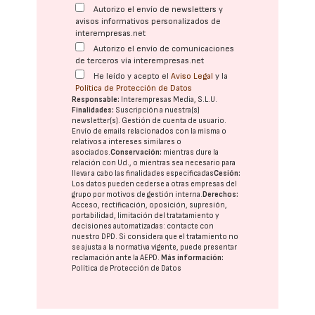
Autorizo el envío de newsletters y
avisos informativos personalizados de
interempresas.net
Autorizo el envío de comunicaciones
de terceros vía interempresas.net
He leído y acepto el
Aviso Legal
y la
Política de Protección de Datos
Responsable:
Interempresas Media, S.L.U.
Finalidades:
Suscripción a nuestra(s)
newsletter(s). Gestión de cuenta de usuario.
Envío de emails relacionados con la misma o
relativos a intereses similares o
asociados.
Conservación:
mientras dure la
relación con Ud., o mientras sea necesario para
llevar a cabo las finalidades especificadas
Cesión:
Los datos pueden cederse a otras
empresas del
grupo
por motivos de gestión interna.
Derechos:
Acceso, rectificación, oposición, supresión,
portabilidad, limitación del tratatamiento y
decisiones automatizadas:
contacte con
nuestro DPD
. Si considera que el tratamiento no
se ajusta a la normativa vigente, puede presentar
reclamación ante la
AEPD
.
Más información:
Política de Protección de Datos