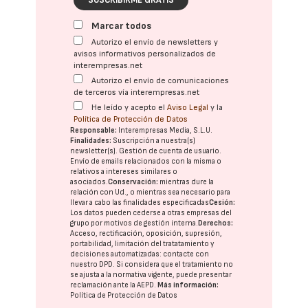
SUSCRIBIRME GRATIS
Marcar todos
Autorizo el envío de newsletters y
avisos informativos personalizados de
interempresas.net
Autorizo el envío de comunicaciones
de terceros vía interempresas.net
He leído y acepto el
Aviso Legal
y la
Política de Protección de Datos
Responsable:
Interempresas Media, S.L.U.
Finalidades:
Suscripción a nuestra(s)
newsletter(s). Gestión de cuenta de usuario.
Envío de emails relacionados con la misma o
relativos a intereses similares o
asociados.
Conservación:
mientras dure la
relación con Ud., o mientras sea necesario para
llevar a cabo las finalidades especificadas
Cesión:
Los datos pueden cederse a otras
empresas del
grupo
por motivos de gestión interna.
Derechos:
Acceso, rectificación, oposición, supresión,
portabilidad, limitación del tratatamiento y
decisiones automatizadas:
contacte con
nuestro DPD
. Si considera que el tratamiento no
se ajusta a la normativa vigente, puede presentar
reclamación ante la
AEPD
.
Más información:
Política de Protección de Datos