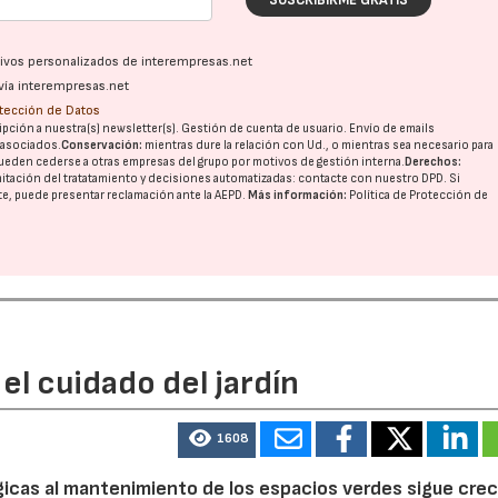
ativos personalizados de interempresas.net
vía interempresas.net
otección de Datos
pción a nuestra(s) newsletter(s). Gestión de cuenta de usuario. Envío de emails
o asociados.
Conservación:
mientras dure la relación con Ud., o mientras sea necesario para
ueden cederse a otras
empresas del grupo
por motivos de gestión interna.
Derechos:
imitación del tratatamiento y decisiones automatizadas:
contacte con nuestro DPD
. Si
nte, puede presentar reclamación ante la
AEPD
.
Más información:
Política de Protección de
el cuidado del jardín
1608
ógicas al mantenimiento de los espacios verdes sigue cre