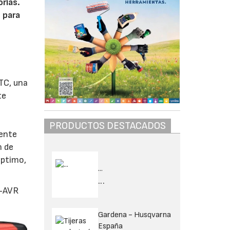
rías.
 para
TC, una
te
PRODUCTOS DESTACADOS
mente
n de
óptimo,
...
...
0-AVR
Gardena - Husqvarna
España