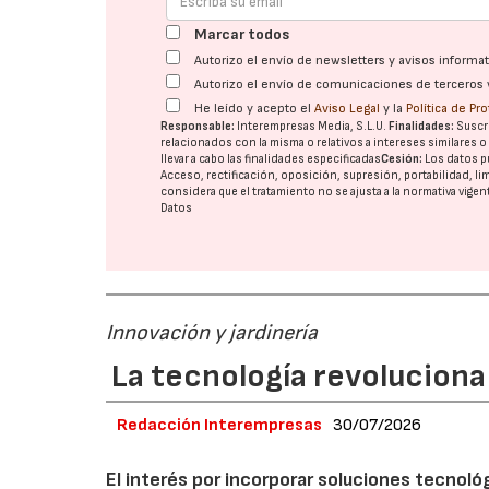
Marcar todos
Autorizo el envío de newsletters y avisos inform
Autorizo el envío de comunicaciones de terceros 
He leído y acepto el
Aviso Legal
y la
Política de Pr
Responsable:
Interempresas Media, S.L.U.
Finalidades:
Suscri
relacionados con la misma o relativos a intereses similares 
llevar a cabo las finalidades especificadas
Cesión:
Los datos p
Acceso, rectificación, oposición, supresión, portabilidad, l
considera que el tratamiento no se ajusta a la normativa vige
Datos
Innovación y jardinería
La tecnología revoluciona 
Redacción Interempresas
30/07/2026
El interés por incorporar soluciones tecnol