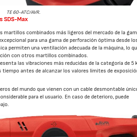
TE 60-ATC/AVR.
los SDS-Max
los martillos combinados más ligeros del mercado de la ga
excepcional para una gama de perforación óptima desde lo
ca permiten una ventilación adecuada de la máquina, lo q
ación con otros martillos combinados.
22/07/2026
29/07/2026
senta las vibraciones más reducidas de la categoría de 5 
 tiempo antes de alcanzar los valores límites de exposici
eros del mundo que vienen con un cable desmontable único
nsiderable para el usuario. En caso de deterioro, puede
ajo.