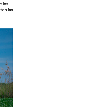
e los
iten las