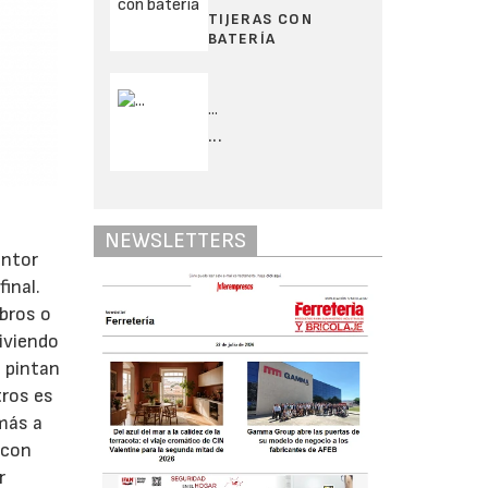
TIJERAS CON
BATERÍA
...
...
NEWSLETTERS
intor
final.
bros o
iviendo
 pintan
tros es
más a
 con
r