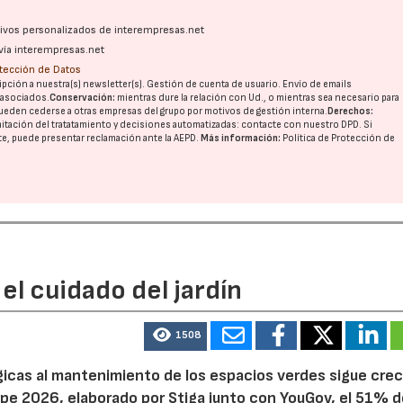
ativos personalizados de interempresas.net
vía interempresas.net
otección de Datos
pción a nuestra(s) newsletter(s). Gestión de cuenta de usuario. Envío de emails
o asociados.
Conservación:
mientras dure la relación con Ud., o mientras sea necesario para
ueden cederse a otras
empresas del grupo
por motivos de gestión interna.
Derechos:
imitación del tratatamiento y decisiones automatizadas:
contacte con nuestro DPD
. Si
nte, puede presentar reclamación ante la
AEPD
.
Más información:
Política de Protección de
el cuidado del jardín
1508
ógicas al mantenimiento de los espacios verdes sigue cre
pe 2026, elaborado por Stiga junto con YouGov, el 51% d