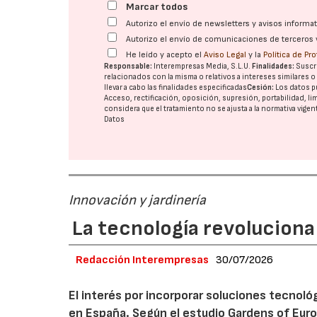
Marcar todos
Autorizo el envío de newsletters y avisos inform
Autorizo el envío de comunicaciones de terceros 
He leído y acepto el
Aviso Legal
y la
Política de Pr
Responsable:
Interempresas Media, S.L.U.
Finalidades:
Suscri
relacionados con la misma o relativos a intereses similares 
llevar a cabo las finalidades especificadas
Cesión:
Los datos p
Acceso, rectificación, oposición, supresión, portabilidad, l
considera que el tratamiento no se ajusta a la normativa vige
Datos
Innovación y jardinería
La tecnología revoluciona 
Redacción Interempresas
30/07/2026
El interés por incorporar soluciones tecnol
en España. Según el estudio Gardens of Euro