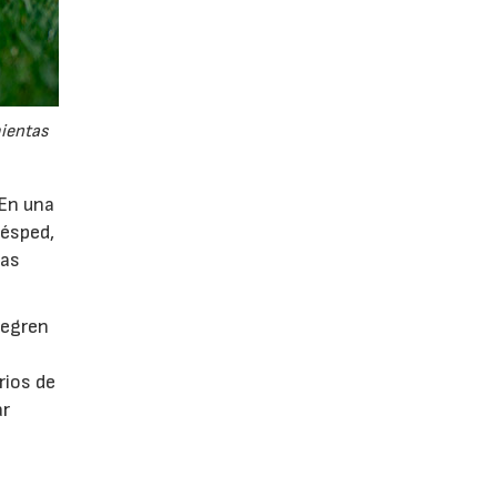
mientas
 En una
césped,
tas
tegren
rios de
ar