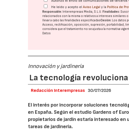
Autorizo el envío de comunicaciones de terceros 
He leído y acepto el
Aviso Legal
y la
Política de Pr
Responsable:
Interempresas Media, S.L.U.
Finalidades:
Suscri
relacionados con la misma o relativos a intereses similares 
llevar a cabo las finalidades especificadas
Cesión:
Los datos p
Acceso, rectificación, oposición, supresión, portabilidad, l
considera que el tratamiento no se ajusta a la normativa vige
Datos
Innovación y jardinería
La tecnología revoluciona 
Redacción Interempresas
30/07/2026
El interés por incorporar soluciones tecnol
en España. Según el estudio Gardens of Euro
propietarios de jardín estaría interesado en u
tareas de jardinería.