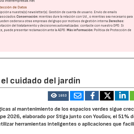
vía interempresas.net
otección de Datos
pción a nuestra(s) newsletter(s). Gestión de cuenta de usuario. Envío de emails
o asociados.
Conservación:
mientras dure la relación con Ud., o mientras sea necesario para
ueden cederse a otras
empresas del grupo
por motivos de gestión interna.
Derechos:
imitación del tratatamiento y decisiones automatizadas:
contacte con nuestro DPD
. Si
nte, puede presentar reclamación ante la
AEPD
.
Más información:
Política de Protección de
el cuidado del jardín
1653
ógicas al mantenimiento de los espacios verdes sigue cre
pe 2026, elaborado por Stiga junto con YouGov, el 51% d
tilizar herramientas inteligentes o aplicaciones que facil