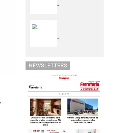
...
...
...
NEWSLETTERS
y