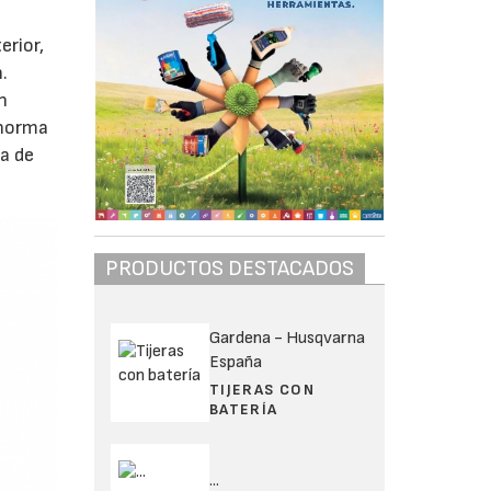
erior,
.
n
 horma
a de
PRODUCTOS DESTACADOS
Gardena - Husqvarna
España
TIJERAS CON
BATERÍA
...