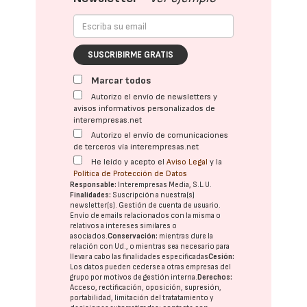
SUSCRIBIRME GRATIS
Marcar todos
Autorizo el envío de newsletters y
avisos informativos personalizados de
interempresas.net
Autorizo el envío de comunicaciones
de terceros vía interempresas.net
He leído y acepto el
Aviso Legal
y la
Política de Protección de Datos
Responsable:
Interempresas Media, S.L.U.
Finalidades:
Suscripción a nuestra(s)
newsletter(s). Gestión de cuenta de usuario.
Envío de emails relacionados con la misma o
relativos a intereses similares o
asociados.
Conservación:
mientras dure la
relación con Ud., o mientras sea necesario para
llevar a cabo las finalidades especificadas
Cesión:
Los datos pueden cederse a otras
empresas del
grupo
por motivos de gestión interna.
Derechos:
Acceso, rectificación, oposición, supresión,
portabilidad, limitación del tratatamiento y