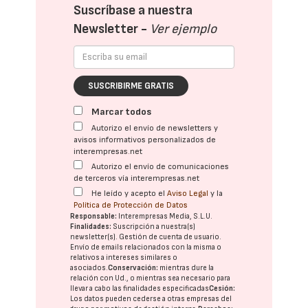
Suscríbase a nuestra
Newsletter -
Ver ejemplo
SUSCRIBIRME GRATIS
Marcar todos
Autorizo el envío de newsletters y
avisos informativos personalizados de
interempresas.net
Autorizo el envío de comunicaciones
de terceros vía interempresas.net
He leído y acepto el
Aviso Legal
y la
Política de Protección de Datos
Responsable:
Interempresas Media, S.L.U.
Finalidades:
Suscripción a nuestra(s)
newsletter(s). Gestión de cuenta de usuario.
Envío de emails relacionados con la misma o
relativos a intereses similares o
asociados.
Conservación:
mientras dure la
relación con Ud., o mientras sea necesario para
llevar a cabo las finalidades especificadas
Cesión:
Los datos pueden cederse a otras
empresas del