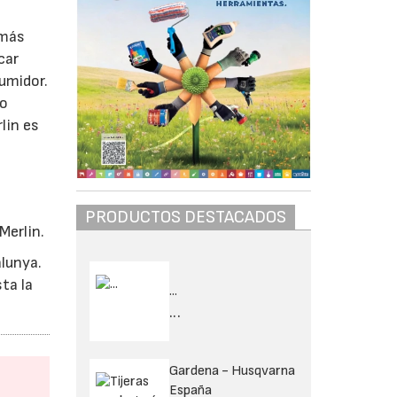
 más
car
umidor.
vo
lin es
PRODUCTOS DESTACADOS
Merlin.
lunya.
ta la
...
...
Gardena - Husqvarna
España