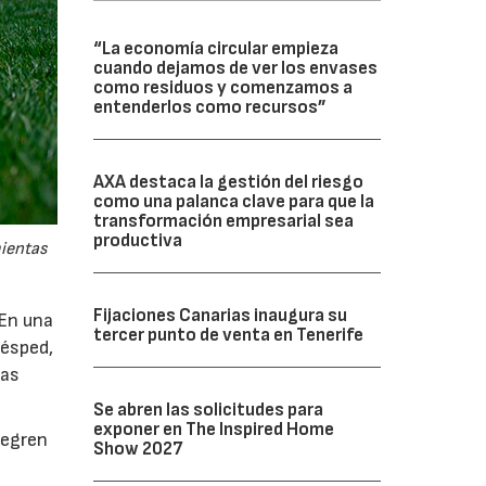
“La economía circular empieza
cuando dejamos de ver los envases
como residuos y comenzamos a
entenderlos como recursos”
AXA destaca la gestión del riesgo
como una palanca clave para que la
transformación empresarial sea
productiva
mientas
Fijaciones Canarias inaugura su
 En una
tercer punto de venta en Tenerife
césped,
tas
Se abren las solicitudes para
exponer en The Inspired Home
tegren
Show 2027