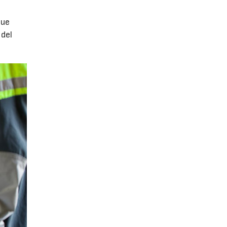
que
 del