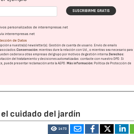
SUSCRIBIRME GRATIS
ativos personalizados de interempresas.net
vía interempresas.net
otección de Datos
pción a nuestra(s) newsletter(s). Gestión de cuenta de usuario. Envío de emails
o asociados.
Conservación:
mientras dure la relación con Ud., o mientras sea necesario para
ueden cederse a otras
empresas del grupo
por motivos de gestión interna.
Derechos:
imitación del tratatamiento y decisiones automatizadas:
contacte con nuestro DPD
. Si
nte, puede presentar reclamación ante la
AEPD
.
Más información:
Política de Protección de
el cuidado del jardín
1473