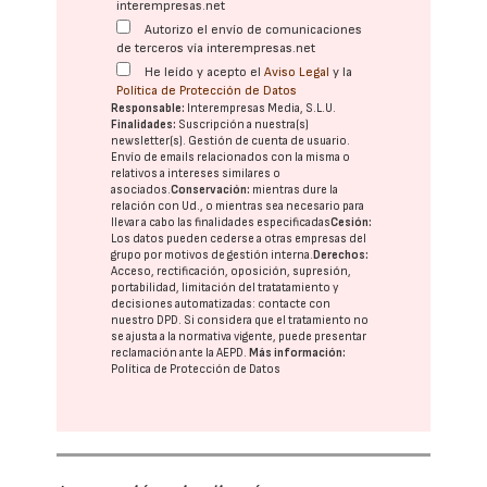
interempresas.net
Autorizo el envío de comunicaciones
de terceros vía interempresas.net
He leído y acepto el
Aviso Legal
y la
Política de Protección de Datos
Responsable:
Interempresas Media, S.L.U.
Finalidades:
Suscripción a nuestra(s)
newsletter(s). Gestión de cuenta de usuario.
Envío de emails relacionados con la misma o
relativos a intereses similares o
asociados.
Conservación:
mientras dure la
relación con Ud., o mientras sea necesario para
llevar a cabo las finalidades especificadas
Cesión:
Los datos pueden cederse a otras
empresas del
grupo
por motivos de gestión interna.
Derechos:
Acceso, rectificación, oposición, supresión,
portabilidad, limitación del tratatamiento y
decisiones automatizadas:
contacte con
nuestro DPD
. Si considera que el tratamiento no
se ajusta a la normativa vigente, puede presentar
reclamación ante la
AEPD
.
Más información:
Política de Protección de Datos