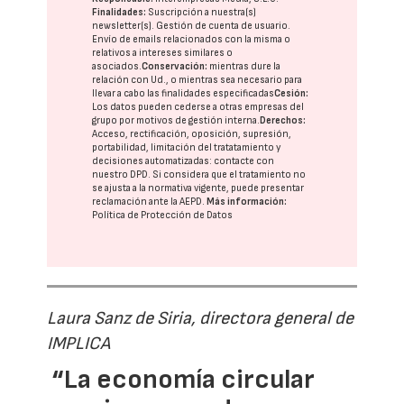
Finalidades:
Suscripción a nuestra(s)
newsletter(s). Gestión de cuenta de usuario.
Envío de emails relacionados con la misma o
relativos a intereses similares o
asociados.
Conservación:
mientras dure la
relación con Ud., o mientras sea necesario para
llevar a cabo las finalidades especificadas
Cesión:
Los datos pueden cederse a otras
empresas del
grupo
por motivos de gestión interna.
Derechos:
Acceso, rectificación, oposición, supresión,
portabilidad, limitación del tratatamiento y
decisiones automatizadas:
contacte con
nuestro DPD
. Si considera que el tratamiento no
se ajusta a la normativa vigente, puede presentar
reclamación ante la
AEPD
.
Más información:
Política de Protección de Datos
Laura Sanz de Siria, directora general de
IMPLICA
“La economía circular