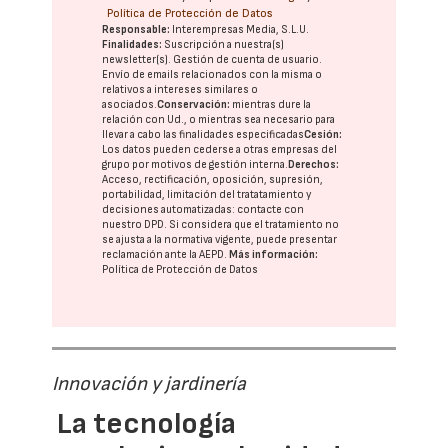
Política de Protección de Datos
Responsable:
Interempresas Media, S.L.U.
Finalidades:
Suscripción a nuestra(s)
newsletter(s). Gestión de cuenta de usuario.
Envío de emails relacionados con la misma o
relativos a intereses similares o
asociados.
Conservación:
mientras dure la
relación con Ud., o mientras sea necesario para
llevar a cabo las finalidades especificadas
Cesión:
Los datos pueden cederse a otras
empresas del
grupo
por motivos de gestión interna.
Derechos:
Acceso, rectificación, oposición, supresión,
portabilidad, limitación del tratatamiento y
decisiones automatizadas:
contacte con
nuestro DPD
. Si considera que el tratamiento no
se ajusta a la normativa vigente, puede presentar
reclamación ante la
AEPD
.
Más información:
Política de Protección de Datos
Innovación y jardinería
La tecnología