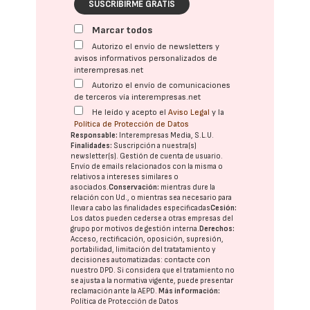
SUSCRIBIRME GRATIS
Marcar todos
Autorizo el envío de newsletters y
avisos informativos personalizados de
interempresas.net
Autorizo el envío de comunicaciones
de terceros vía interempresas.net
He leído y acepto el
Aviso Legal
y la
Política de Protección de Datos
Responsable:
Interempresas Media, S.L.U.
Finalidades:
Suscripción a nuestra(s)
newsletter(s). Gestión de cuenta de usuario.
Envío de emails relacionados con la misma o
relativos a intereses similares o
asociados.
Conservación:
mientras dure la
relación con Ud., o mientras sea necesario para
llevar a cabo las finalidades especificadas
Cesión:
Los datos pueden cederse a otras
empresas del
grupo
por motivos de gestión interna.
Derechos:
Acceso, rectificación, oposición, supresión,
portabilidad, limitación del tratatamiento y
decisiones automatizadas:
contacte con
nuestro DPD
. Si considera que el tratamiento no
se ajusta a la normativa vigente, puede presentar
reclamación ante la
AEPD
.
Más información:
Política de Protección de Datos