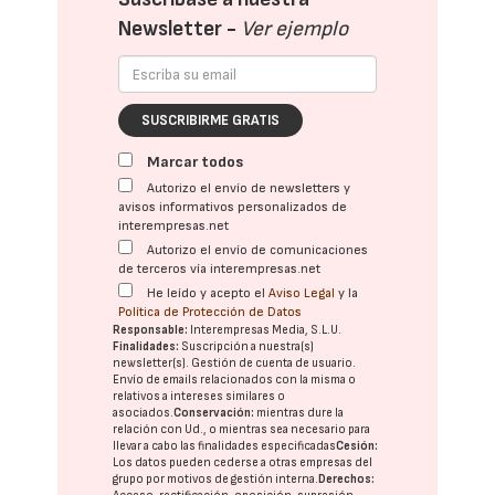
Newsletter -
Ver ejemplo
SUSCRIBIRME GRATIS
Marcar todos
Autorizo el envío de newsletters y
avisos informativos personalizados de
interempresas.net
Autorizo el envío de comunicaciones
de terceros vía interempresas.net
He leído y acepto el
Aviso Legal
y la
Política de Protección de Datos
Responsable:
Interempresas Media, S.L.U.
Finalidades:
Suscripción a nuestra(s)
newsletter(s). Gestión de cuenta de usuario.
Envío de emails relacionados con la misma o
relativos a intereses similares o
asociados.
Conservación:
mientras dure la
relación con Ud., o mientras sea necesario para
llevar a cabo las finalidades especificadas
Cesión:
Los datos pueden cederse a otras
empresas del
grupo
por motivos de gestión interna.
Derechos: