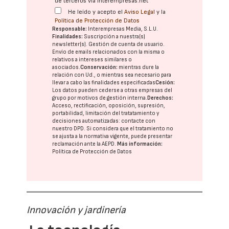
de terceros vía interempresas.net
He leído y acepto el
Aviso Legal
y la
Política de Protección de Datos
Responsable:
Interempresas Media, S.L.U.
Finalidades:
Suscripción a nuestra(s)
newsletter(s). Gestión de cuenta de usuario.
Envío de emails relacionados con la misma o
relativos a intereses similares o
asociados.
Conservación:
mientras dure la
relación con Ud., o mientras sea necesario para
llevar a cabo las finalidades especificadas
Cesión:
Los datos pueden cederse a otras
empresas del
grupo
por motivos de gestión interna.
Derechos:
Acceso, rectificación, oposición, supresión,
portabilidad, limitación del tratatamiento y
decisiones automatizadas:
contacte con
nuestro DPD
. Si considera que el tratamiento no
se ajusta a la normativa vigente, puede presentar
reclamación ante la
AEPD
.
Más información:
Política de Protección de Datos
Innovación y jardinería