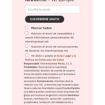
SUSCRIBIRME GRATIS
Marcar todos
Autorizo el envío de newsletters y
avisos informativos personalizados de
interempresas.net
Autorizo el envío de comunicaciones
de terceros vía interempresas.net
He leído y acepto el
Aviso Legal
y la
Política de Protección de Datos
Responsable:
Interempresas Media, S.L.U.
Finalidades:
Suscripción a nuestra(s)
newsletter(s). Gestión de cuenta de usuario.
Envío de emails relacionados con la misma o
relativos a intereses similares o
asociados.
Conservación:
mientras dure la
relación con Ud., o mientras sea necesario para
llevar a cabo las finalidades especificadas
Cesión:
Los datos pueden cederse a otras
empresas del
grupo
por motivos de gestión interna.
Derechos:
Acceso, rectificación, oposición, supresión,
portabilidad, limitación del tratatamiento y