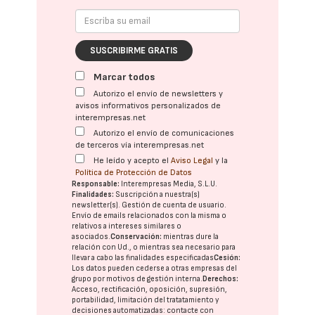
SUSCRIBIRME GRATIS
Marcar todos
Autorizo el envío de newsletters y
avisos informativos personalizados de
interempresas.net
Autorizo el envío de comunicaciones
de terceros vía interempresas.net
He leído y acepto el
Aviso Legal
y la
Política de Protección de Datos
Responsable:
Interempresas Media, S.L.U.
Finalidades:
Suscripción a nuestra(s)
newsletter(s). Gestión de cuenta de usuario.
Envío de emails relacionados con la misma o
relativos a intereses similares o
asociados.
Conservación:
mientras dure la
relación con Ud., o mientras sea necesario para
llevar a cabo las finalidades especificadas
Cesión:
Los datos pueden cederse a otras
empresas del
grupo
por motivos de gestión interna.
Derechos:
Acceso, rectificación, oposición, supresión,
portabilidad, limitación del tratatamiento y
decisiones automatizadas:
contacte con