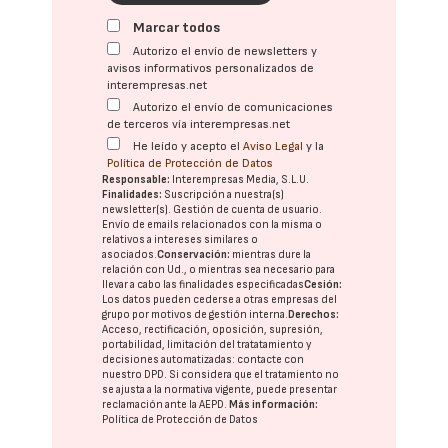
Marcar todos
Autorizo el envío de newsletters y
avisos informativos personalizados de
interempresas.net
Autorizo el envío de comunicaciones
de terceros vía interempresas.net
He leído y acepto el
Aviso Legal
y la
Política de Protección de Datos
Responsable:
Interempresas Media, S.L.U.
Finalidades:
Suscripción a nuestra(s)
newsletter(s). Gestión de cuenta de usuario.
Envío de emails relacionados con la misma o
relativos a intereses similares o
asociados.
Conservación:
mientras dure la
relación con Ud., o mientras sea necesario para
llevar a cabo las finalidades especificadas
Cesión:
Los datos pueden cederse a otras
empresas del
grupo
por motivos de gestión interna.
Derechos:
Acceso, rectificación, oposición, supresión,
portabilidad, limitación del tratatamiento y
decisiones automatizadas:
contacte con
nuestro DPD
. Si considera que el tratamiento no
se ajusta a la normativa vigente, puede presentar
reclamación ante la
AEPD
.
Más información:
Política de Protección de Datos