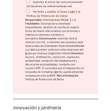
Autorizo el envío de comunicaciones
de terceros vía interempresas.net
He leído y acepto el
Aviso Legal
y la
Política de Protección de Datos
Responsable:
Interempresas Media, S.L.U.
Finalidades:
Suscripción a nuestra(s)
newsletter(s). Gestión de cuenta de usuario.
Envío de emails relacionados con la misma o
relativos a intereses similares o
asociados.
Conservación:
mientras dure la
relación con Ud., o mientras sea necesario para
llevar a cabo las finalidades especificadas
Cesión:
Los datos pueden cederse a otras
empresas del
grupo
por motivos de gestión interna.
Derechos:
Acceso, rectificación, oposición, supresión,
portabilidad, limitación del tratatamiento y
decisiones automatizadas:
contacte con
nuestro DPD
. Si considera que el tratamiento no
se ajusta a la normativa vigente, puede presentar
reclamación ante la
AEPD
.
Más información:
Política de Protección de Datos
Innovación y jardinería