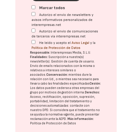
Marcar todos
Autorizo el envío de newsletters y
avisos informativos personalizados de
interempresas.net
Autorizo el envío de comunicaciones
de terceros vía interempresas.net
He leído y acepto el
Aviso Legal
y la
Política de Protección de Datos
Responsable:
Interempresas Media, S.L.U.
Finalidades:
Suscripción a nuestra(s)
newsletter(s). Gestión de cuenta de usuario.
Envío de emails relacionados con la misma o
relativos a intereses similares o
asociados.
Conservación:
mientras dure la
relación con Ud., o mientras sea necesario para
llevar a cabo las finalidades especificadas
Cesión:
Los datos pueden cederse a otras
empresas del
grupo
por motivos de gestión interna.
Derechos:
Acceso, rectificación, oposición, supresión,
portabilidad, limitación del tratatamiento y
decisiones automatizadas:
contacte con
nuestro DPD
. Si considera que el tratamiento no
se ajusta a la normativa vigente, puede presentar
reclamación ante la
AEPD
.
Más información:
Política de Protección de Datos