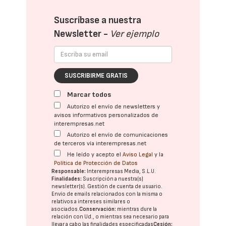
Suscríbase a nuestra
Newsletter -
Ver ejemplo
SUSCRIBIRME GRATIS
Marcar todos
Autorizo el envío de newsletters y
avisos informativos personalizados de
interempresas.net
Autorizo el envío de comunicaciones
de terceros vía interempresas.net
He leído y acepto el
Aviso Legal
y la
Política de Protección de Datos
Responsable:
Interempresas Media, S.L.U.
Finalidades:
Suscripción a nuestra(s)
newsletter(s). Gestión de cuenta de usuario.
Envío de emails relacionados con la misma o
relativos a intereses similares o
asociados.
Conservación:
mientras dure la
relación con Ud., o mientras sea necesario para
llevar a cabo las finalidades especificadas
Cesión: