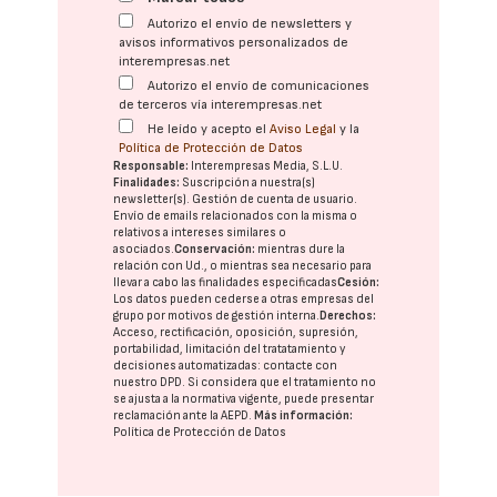
Autorizo el envío de newsletters y
avisos informativos personalizados de
interempresas.net
Autorizo el envío de comunicaciones
de terceros vía interempresas.net
He leído y acepto el
Aviso Legal
y la
Política de Protección de Datos
Responsable:
Interempresas Media, S.L.U.
Finalidades:
Suscripción a nuestra(s)
newsletter(s). Gestión de cuenta de usuario.
Envío de emails relacionados con la misma o
relativos a intereses similares o
asociados.
Conservación:
mientras dure la
relación con Ud., o mientras sea necesario para
llevar a cabo las finalidades especificadas
Cesión:
Los datos pueden cederse a otras
empresas del
grupo
por motivos de gestión interna.
Derechos:
Acceso, rectificación, oposición, supresión,
portabilidad, limitación del tratatamiento y
decisiones automatizadas:
contacte con
nuestro DPD
. Si considera que el tratamiento no
se ajusta a la normativa vigente, puede presentar
reclamación ante la
AEPD
.
Más información:
Política de Protección de Datos