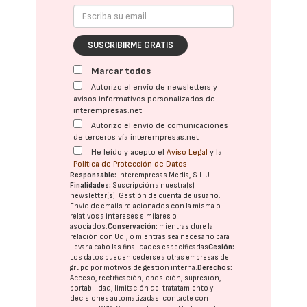
SUSCRIBIRME GRATIS
Marcar todos
Autorizo el envío de newsletters y
avisos informativos personalizados de
interempresas.net
Autorizo el envío de comunicaciones
de terceros vía interempresas.net
He leído y acepto el
Aviso Legal
y la
Política de Protección de Datos
Responsable:
Interempresas Media, S.L.U.
Finalidades:
Suscripción a nuestra(s)
newsletter(s). Gestión de cuenta de usuario.
Envío de emails relacionados con la misma o
relativos a intereses similares o
asociados.
Conservación:
mientras dure la
relación con Ud., o mientras sea necesario para
llevar a cabo las finalidades especificadas
Cesión:
Los datos pueden cederse a otras
empresas del
grupo
por motivos de gestión interna.
Derechos:
Acceso, rectificación, oposición, supresión,
portabilidad, limitación del tratatamiento y
decisiones automatizadas:
contacte con