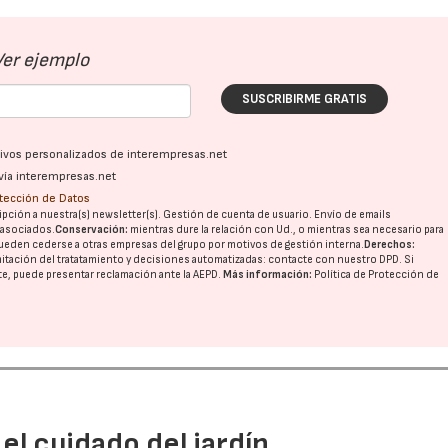
Ver ejemplo
SUSCRIBIRME GRATIS
ativos personalizados de interempresas.net
vía interempresas.net
22/07/2026
29/07/2026
otección de Datos
pción a nuestra(s) newsletter(s). Gestión de cuenta de usuario. Envío de emails
o asociados.
Conservación:
mientras dure la relación con Ud., o mientras sea necesario para
ueden cederse a otras
empresas del grupo
por motivos de gestión interna.
Derechos:
imitación del tratatamiento y decisiones automatizadas:
contacte con nuestro DPD
. Si
nte, puede presentar reclamación ante la
AEPD
.
Más información:
Política de Protección de
el cuidado del jardín