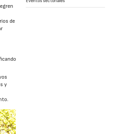
Eventos sectoriales
tegren
rios de
ar
ficando
evos
s y
nto.