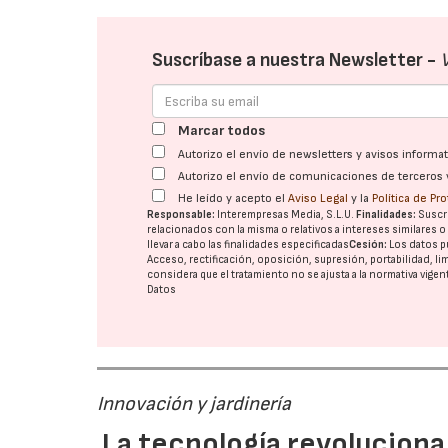
Suscríbase a nuestra Newsletter -
Marcar todos
Autorizo el envío de newsletters y avisos inform
Autorizo el envío de comunicaciones de terceros 
He leído y acepto el
Aviso Legal
y la
Política de Pr
Responsable:
Interempresas Media, S.L.U.
Finalidades:
Suscri
relacionados con la misma o relativos a intereses similares 
llevar a cabo las finalidades especificadas
Cesión:
Los datos p
Acceso, rectificación, oposición, supresión, portabilidad, l
considera que el tratamiento no se ajusta a la normativa vige
Datos
Innovación y jardinería
La tecnología revoluciona 