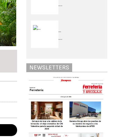
...
...
...
NEWSLETTERS