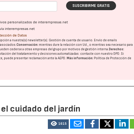
SUSCRIBIRME GRATIS
ativos personalizados de interempresas.net
vía interempresas.net
otección de Datos
pción a nuestra(s) newsletter(s). Gestión de cuenta de usuario. Envío de emails
o asociados.
Conservación:
mientras dure la relación con Ud., o mientras sea necesario para
ueden cederse a otras
empresas del grupo
por motivos de gestión interna.
Derechos:
imitación del tratatamiento y decisiones automatizadas:
contacte con nuestro DPD
. Si
22/07/2026
29/07/2026
nte, puede presentar reclamación ante la
AEPD
.
Más información:
Política de Protección de
el cuidado del jardín
1615