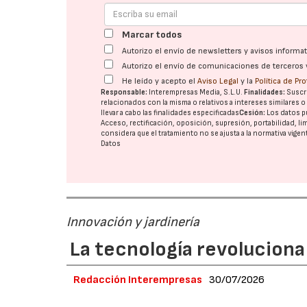
Marcar todos
Autorizo el envío de newsletters y avisos inform
Autorizo el envío de comunicaciones de terceros 
He leído y acepto el
Aviso Legal
y la
Política de Pr
Responsable:
Interempresas Media, S.L.U.
Finalidades:
Suscri
relacionados con la misma o relativos a intereses similares 
llevar a cabo las finalidades especificadas
Cesión:
Los datos p
Acceso, rectificación, oposición, supresión, portabilidad, l
considera que el tratamiento no se ajusta a la normativa vige
Datos
Innovación y jardinería
La tecnología revoluciona 
Redacción Interempresas
30/07/2026