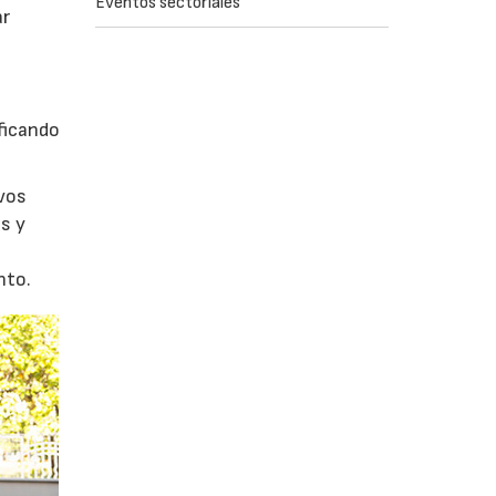
Eventos sectoriales
ar
ficando
evos
s y
nto.