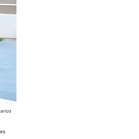
uarios
tes