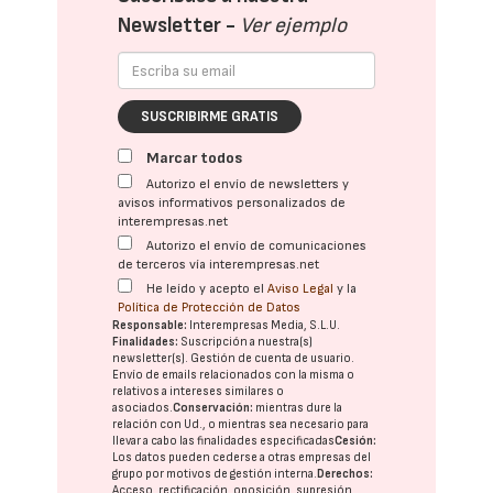
Newsletter -
Ver ejemplo
SUSCRIBIRME GRATIS
Marcar todos
Autorizo el envío de newsletters y
avisos informativos personalizados de
interempresas.net
Autorizo el envío de comunicaciones
de terceros vía interempresas.net
He leído y acepto el
Aviso Legal
y la
Política de Protección de Datos
Responsable:
Interempresas Media, S.L.U.
Finalidades:
Suscripción a nuestra(s)
newsletter(s). Gestión de cuenta de usuario.
Envío de emails relacionados con la misma o
relativos a intereses similares o
asociados.
Conservación:
mientras dure la
relación con Ud., o mientras sea necesario para
llevar a cabo las finalidades especificadas
Cesión:
Los datos pueden cederse a otras
empresas del
grupo
por motivos de gestión interna.
Derechos:
Acceso, rectificación, oposición, supresión,