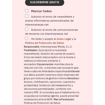
SUSCRIBIRME GRATIS
Marcar todos
Autorizo el envío de newsletters y
avisos informativos personalizados de
interempresas.net
Autorizo el envío de comunicaciones
de terceros vía interempresas.net
He leído y acepto el
Aviso Legal
y la
Política de Protección de Datos
Responsable:
Interempresas Media, S.L.U.
Finalidades:
Suscripción a nuestra(s)
newsletter(s). Gestión de cuenta de usuario.
Envío de emails relacionados con la misma o
relativos a intereses similares o
asociados.
Conservación:
mientras dure la
relación con Ud., o mientras sea necesario para
llevar a cabo las finalidades especificadas
Cesión:
Los datos pueden cederse a otras
empresas del
grupo
por motivos de gestión interna.
Derechos:
Acceso, rectificación, oposición, supresión,
portabilidad, limitación del tratatamiento y
decisiones automatizadas:
contacte con
nuestro DPD
. Si considera que el tratamiento no
se ajusta a la normativa vigente, puede presentar
reclamación ante la
AEPD
.
Más información:
Política de Protección de Datos