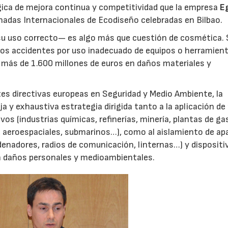
égica de mejora continua y competitividad que la empresa
E
rnadas Internacionales de Ecodiseño celebradas en Bilbao.
 su uso correcto— es algo más que cuestión de cosmética.
 los accidentes por uso inadecuado de equipos o herramien
más de 1.600 millones de euros en daños materiales y
tes directivas europeas en Seguridad y Medio Ambiente, la
a y exhaustiva estrategia dirigida tanto a la aplicación d
os (industrias químicas, refinerías, minería, plantas de ga
, aeroespaciales, submarinos…), como al aislamiento de ap
enadores, radios de comunicación, linternas…) y dispositi
en daños personales y medioambientales.