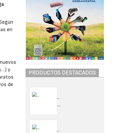
ga
 Según
tas en
e nuevos
s…) y
PRODUCTOS DESTACADOS
aratos
vos de
...
...
...