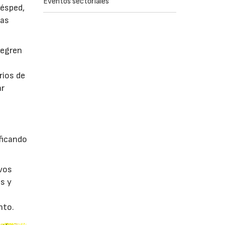
Eventos sectoriales
césped,
tas
tegren
rios de
ar
ficando
evos
s y
nto.