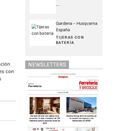
...
Gardena - Husqvarna
España
TIJERAS CON
BATERÍA
ación
NEWSLETTERS
tes con
s