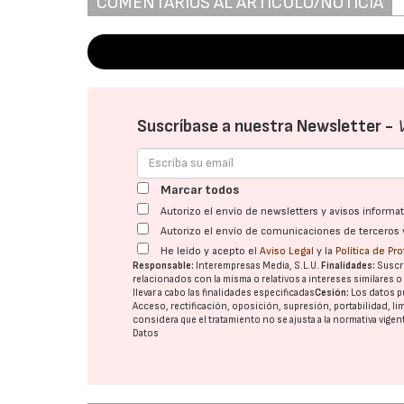
COMENTARIOS AL ARTÍCULO/NOTICIA
Suscríbase a nuestra Newsletter -
Marcar todos
Autorizo el envío de newsletters y avisos inform
Autorizo el envío de comunicaciones de terceros 
He leído y acepto el
Aviso Legal
y la
Política de Pr
Responsable:
Interempresas Media, S.L.U.
Finalidades:
Suscri
relacionados con la misma o relativos a intereses similares 
llevar a cabo las finalidades especificadas
Cesión:
Los datos p
Acceso, rectificación, oposición, supresión, portabilidad, l
considera que el tratamiento no se ajusta a la normativa vige
Datos