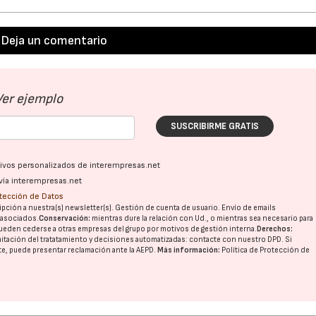
Deja un comentario
Ver ejemplo
SUSCRIBIRME GRATIS
22/07/2026
29/07/2026
ativos personalizados de interempresas.net
vía interempresas.net
otección de Datos
pción a nuestra(s) newsletter(s). Gestión de cuenta de usuario. Envío de emails
o asociados.
Conservación:
mientras dure la relación con Ud., o mientras sea necesario para
ueden cederse a otras
empresas del grupo
por motivos de gestión interna.
Derechos:
imitación del tratatamiento y decisiones automatizadas:
contacte con nuestro DPD
. Si
nte, puede presentar reclamación ante la
AEPD
.
Más información:
Política de Protección de