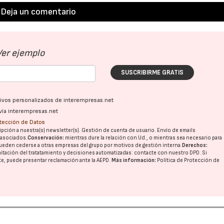
Deja un comentario
Ver ejemplo
SUSCRIBIRME GRATIS
ativos personalizados de interempresas.net
vía interempresas.net
otección de Datos
pción a nuestra(s) newsletter(s). Gestión de cuenta de usuario. Envío de emails
o asociados.
Conservación:
mientras dure la relación con Ud., o mientras sea necesario para
ueden cederse a otras
empresas del grupo
por motivos de gestión interna.
Derechos:
imitación del tratatamiento y decisiones automatizadas:
contacte con nuestro DPD
. Si
nte, puede presentar reclamación ante la
AEPD
.
Más información:
Política de Protección de