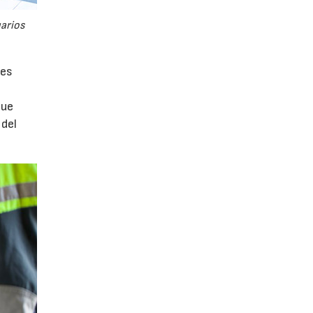
uarios
tes
que
 del