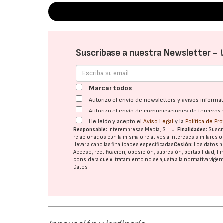
Suscríbase a nuestra Newsletter -
Marcar todos
Autorizo el envío de newsletters y avisos inform
Autorizo el envío de comunicaciones de terceros 
He leído y acepto el
Aviso Legal
y la
Política de Pr
Responsable:
Interempresas Media, S.L.U.
Finalidades:
Suscri
relacionados con la misma o relativos a intereses similares 
llevar a cabo las finalidades especificadas
Cesión:
Los datos p
Acceso, rectificación, oposición, supresión, portabilidad, l
considera que el tratamiento no se ajusta a la normativa vige
Datos