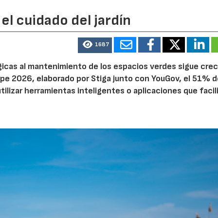
el cuidado del jardín
1687
ógicas al mantenimiento de los espacios verdes sigue cre
pe 2026, elaborado por Stiga junto con YouGov, el 51% d
tilizar herramientas inteligentes o aplicaciones que facil
22/07/2026
29/07/2026