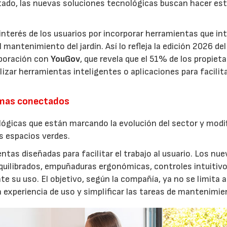
estado, las nuevas soluciones tecnológicas buscan hacer es
interés de los usuarios por incorporar herramientas que in
antenimiento del jardín. Así lo refleja la edición 2026 del
aboración con
YouGov
, que revela que el 51% de los propieta
izar herramientas inteligentes o aplicaciones para facilit
emas conectados
lógicas que están marcando la evolución del sector y modi
os espacios verdes.
entas diseñadas para facilitar el trabajo al usuario. Los nu
quilibrados, empuñaduras ergonómicas, controles intuitivo
e su uso. El objetivo, según la compañía, ya no se limita a
a experiencia de uso y simplificar las tareas de mantenimie