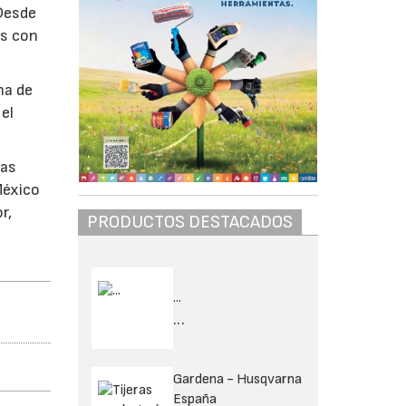
 Desde
es con
na de
el
las
México
r,
PRODUCTOS DESTACADOS
...
...
Gardena - Husqvarna
España