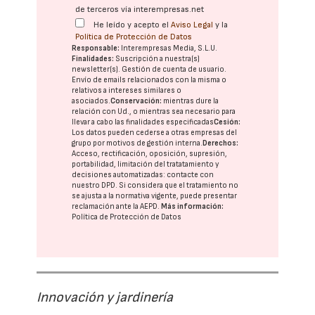
de terceros vía interempresas.net
He leído y acepto el
Aviso Legal
y la
Política de Protección de Datos
Responsable:
Interempresas Media, S.L.U.
Finalidades:
Suscripción a nuestra(s)
newsletter(s). Gestión de cuenta de usuario.
Envío de emails relacionados con la misma o
relativos a intereses similares o
asociados.
Conservación:
mientras dure la
relación con Ud., o mientras sea necesario para
llevar a cabo las finalidades especificadas
Cesión:
Los datos pueden cederse a otras
empresas del
grupo
por motivos de gestión interna.
Derechos:
Acceso, rectificación, oposición, supresión,
portabilidad, limitación del tratatamiento y
decisiones automatizadas:
contacte con
nuestro DPD
. Si considera que el tratamiento no
se ajusta a la normativa vigente, puede presentar
reclamación ante la
AEPD
.
Más información:
Política de Protección de Datos
Innovación y jardinería