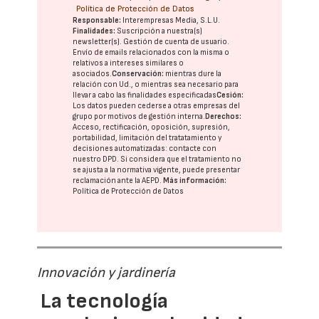
Política de Protección de Datos
Responsable:
Interempresas Media, S.L.U.
Finalidades:
Suscripción a nuestra(s)
newsletter(s). Gestión de cuenta de usuario.
Envío de emails relacionados con la misma o
relativos a intereses similares o
asociados.
Conservación:
mientras dure la
relación con Ud., o mientras sea necesario para
llevar a cabo las finalidades especificadas
Cesión:
Los datos pueden cederse a otras
empresas del
grupo
por motivos de gestión interna.
Derechos:
Acceso, rectificación, oposición, supresión,
portabilidad, limitación del tratatamiento y
decisiones automatizadas:
contacte con
nuestro DPD
. Si considera que el tratamiento no
se ajusta a la normativa vigente, puede presentar
reclamación ante la
AEPD
.
Más información:
Política de Protección de Datos
Innovación y jardinería
La tecnología