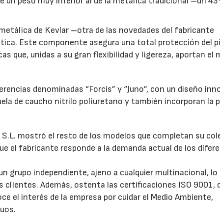
 un peso muy inferior al de la metálica tradicional –un 4
metálica de Kevlar –otra de las novedades del fabricante
ética. Este componente asegura una total protección del pi
as que, unidas a su gran flexibilidad y ligereza, aportan e
ferencias denominadas “Forcis” y “Juno”, con un diseño inn
22/07/2026
29/07/2026
ela de caucho nitrilo poliuretano y también incorporan la 
S.L. mostró el resto de los modelos que completan su col
que el fabricante responde a la demanda actual de los difer
n grupo independiente, ajeno a cualquier multinacional, lo 
us clientes. Además, ostenta las certificaciones ISO 9001, 
ce el interés de la empresa por cuidar el Medio Ambiente,
duos.