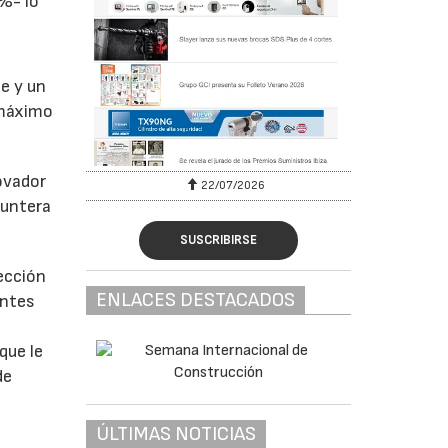
3%- lo
e y un
l máximo
ovador
22/07/2026
puntera
SUSCRIBIRSE
ección
ENLACES DESTACADOS
entes
que le
de
ÚLTIMAS NOTICIAS