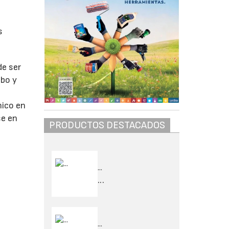
s
de ser
obo y
nico en
se en
PRODUCTOS DESTACADOS
...
...
...