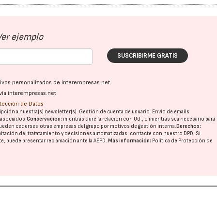
Ver ejemplo
SUSCRIBIRME GRATIS
ativos personalizados de interempresas.net
vía interempresas.net
otección de Datos
pción a nuestra(s) newsletter(s). Gestión de cuenta de usuario. Envío de emails
o asociados.
Conservación:
mientras dure la relación con Ud., o mientras sea necesario para
ueden cederse a otras
empresas del grupo
por motivos de gestión interna.
Derechos:
imitación del tratatamiento y decisiones automatizadas:
contacte con nuestro DPD
. Si
nte, puede presentar reclamación ante la
AEPD
.
Más información:
Política de Protección de