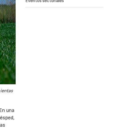
Eventos sectoriales
mientas
 En una
césped,
tas