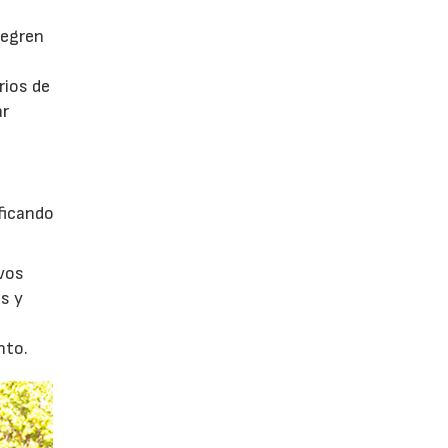
tegren
rios de
ar
ficando
evos
s y
nto.