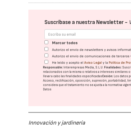
Suscríbase a nuestra Newsletter -
Marcar todos
Autorizo el envío de newsletters y avisos inform
Autorizo el envío de comunicaciones de terceros 
He leído y acepto el
Aviso Legal
y la
Política de Pr
Responsable:
Interempresas Media, S.L.U.
Finalidades:
Suscri
relacionados con la misma o relativos a intereses similares 
llevar a cabo las finalidades especificadas
Cesión:
Los datos p
Acceso, rectificación, oposición, supresión, portabilidad, l
considera que el tratamiento no se ajusta a la normativa vige
Datos
Innovación y jardinería