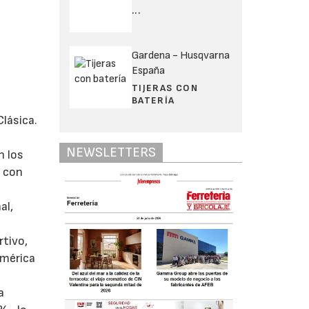
...
Gardena - Husqvarna
España
TIJERAS CON
BATERÍA
lásica.
NEWSLETTERS
n los
o con
al,
rtivo,
imérica
a