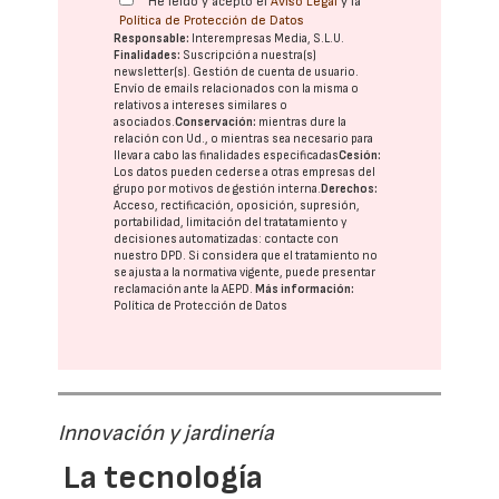
He leído y acepto el
Aviso Legal
y la
Política de Protección de Datos
Responsable:
Interempresas Media, S.L.U.
Finalidades:
Suscripción a nuestra(s)
newsletter(s). Gestión de cuenta de usuario.
Envío de emails relacionados con la misma o
relativos a intereses similares o
asociados.
Conservación:
mientras dure la
relación con Ud., o mientras sea necesario para
llevar a cabo las finalidades especificadas
Cesión:
Los datos pueden cederse a otras
empresas del
grupo
por motivos de gestión interna.
Derechos:
Acceso, rectificación, oposición, supresión,
portabilidad, limitación del tratatamiento y
decisiones automatizadas:
contacte con
nuestro DPD
. Si considera que el tratamiento no
se ajusta a la normativa vigente, puede presentar
reclamación ante la
AEPD
.
Más información:
Política de Protección de Datos
Innovación y jardinería
La tecnología